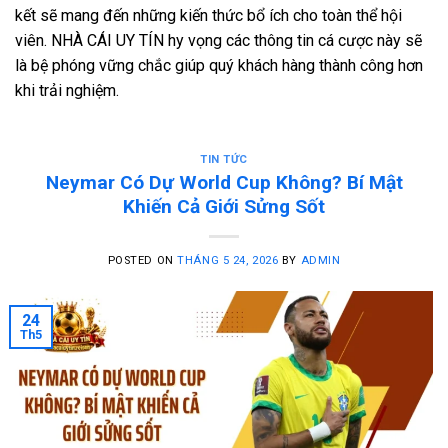
kết sẽ mang đến những kiến thức bổ ích cho toàn thể hội
viên. NHÀ CÁI UY TÍN hy vọng các thông tin cá cược này sẽ
là bệ phóng vững chắc giúp quý khách hàng thành công hơn
khi trải nghiệm.
TIN TỨC
Neymar Có Dự World Cup Không? Bí Mật
Khiến Cả Giới Sửng Sốt
POSTED ON
THÁNG 5 24, 2026
BY
ADMIN
24
Th5