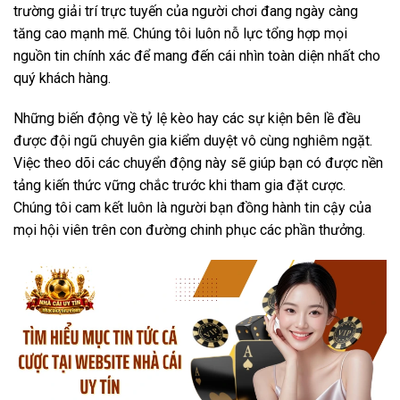
trường giải trí trực tuyến của người chơi đang ngày càng
tăng cao mạnh mẽ. Chúng tôi luôn nỗ lực tổng hợp mọi
nguồn tin chính xác để mang đến cái nhìn toàn diện nhất cho
quý khách hàng.
Những biến động về tỷ lệ kèo hay các sự kiện bên lề đều
được đội ngũ chuyên gia kiểm duyệt vô cùng nghiêm ngặt.
Việc theo dõi các chuyển động này sẽ giúp bạn có được nền
tảng kiến thức vững chắc trước khi tham gia đặt cược.
Chúng tôi cam kết luôn là người bạn đồng hành tin cậy của
mọi hội viên trên con đường chinh phục các phần thưởng.