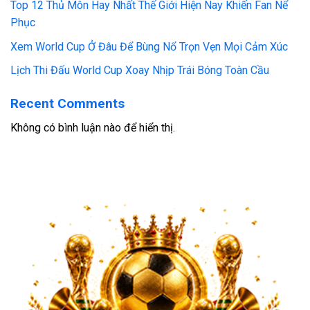
Top 12 Thủ Môn Hay Nhất Thế Giới Hiện Nay Khiến Fan Nể
Phục
Xem World Cup Ở Đâu Để Bùng Nổ Trọn Vẹn Mọi Cảm Xúc
Lịch Thi Đấu World Cup Xoay Nhịp Trái Bóng Toàn Cầu
Recent Comments
Không có bình luận nào để hiển thị.