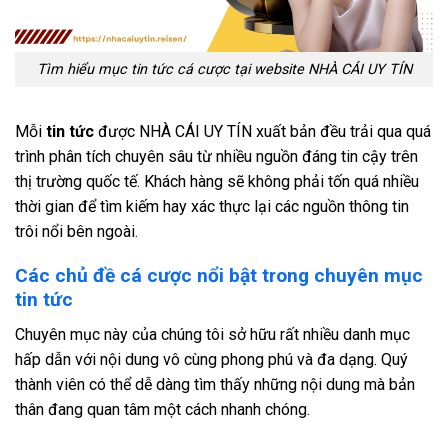
Tìm hiểu mục tin tức cá cược tại website NHÀ CÁI UY TÍN
Mỗi
tin tức
được NHÀ CÁI UY TÍN xuất bản đều trải qua quá
trình phân tích chuyên sâu từ nhiều nguồn đáng tin cậy trên
thị trường quốc tế. Khách hàng sẽ không phải tốn quá nhiều
thời gian để tìm kiếm hay xác thực lại các nguồn thông tin
trôi nổi bên ngoài.
Các chủ đề cá cược nổi bật trong chuyên mục
tin tức
Chuyên mục này của chúng tôi sở hữu rất nhiều danh mục
hấp dẫn với nội dung vô cùng phong phú và đa dạng. Quý
thành viên có thể dễ dàng tìm thấy những nội dung mà bản
thân đang quan tâm một cách nhanh chóng.