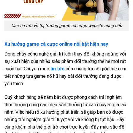
Các tin tức về thị trường game cá cược website cung cấp
Xu hướng game cá cược online nổi bật hiện nay
Dòng chảy công nghệ giải trí luôn thay đổi không ngừng với
sự xuất hiện của nhiều siêu phẩm đổi thưởng thế hệ mới rất
cuốn hút. Chuyên mục
tin tức
của chúng tôi sẽ giới thiệu chi
tiết những tựa game nổ hũ hay bài đổi thưởng đang được
yêu thích.
Quý khách hàng sẽ nắm bắt được phong cách trải nghiệm
thời thượng cùng các mẹo săn thưởng từ các chuyên gia lâu
năm. Việc hiểu rõ xu hướng phát triển sẽ giúp bạn có được
những trải nghiệm giải trí tuyệt vời và không bị tụt hậu. Hãy
cùng khám phá thế giới trò chơi trực tuyến đầy màu sắc để