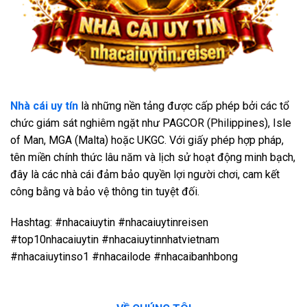
Nhà cái uy tín
là những nền tảng được cấp phép bởi các tổ
chức giám sát nghiêm ngặt như PAGCOR (Philippines), Isle
of Man, MGA (Malta) hoặc UKGC. Với giấy phép hợp pháp,
tên miền chính thức lâu năm và lịch sử hoạt động minh bạch,
đây là các nhà cái đảm bảo quyền lợi người chơi, cam kết
công bằng và bảo vệ thông tin tuyệt đối.
Hashtag: #nhacaiuytin #nhacaiuytinreisen
#top10nhacaiuytin #nhacaiuytinnhatvietnam
#nhacaiuytinso1 #nhacailode #nhacaibanhbong