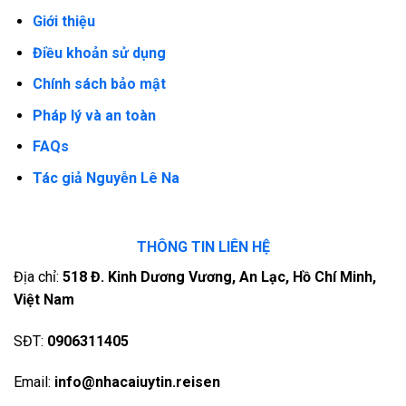
Giới thiệu
Điều khoản sử dụng
Chính sách bảo mật
Pháp lý và an toàn
FAQs
Tác giả Nguyễn Lê Na
THÔNG TIN LIÊN HỆ
Địa chỉ:
518 Đ. Kinh Dương Vương, An Lạc, Hồ Chí Minh,
Việt Nam
SĐT:
0906311405
Email:
info@nhacaiuytin.reisen