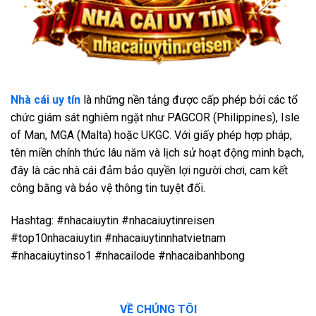
Nhà cái uy tín
là những nền tảng được cấp phép bởi các tổ
chức giám sát nghiêm ngặt như PAGCOR (Philippines), Isle
of Man, MGA (Malta) hoặc UKGC. Với giấy phép hợp pháp,
tên miền chính thức lâu năm và lịch sử hoạt động minh bạch,
đây là các nhà cái đảm bảo quyền lợi người chơi, cam kết
công bằng và bảo vệ thông tin tuyệt đối.
Hashtag: #nhacaiuytin #nhacaiuytinreisen
#top10nhacaiuytin #nhacaiuytinnhatvietnam
#nhacaiuytinso1 #nhacailode #nhacaibanhbong
VỀ CHÚNG TÔI