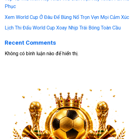
Phục
Xem World Cup Ở Đâu Để Bùng Nổ Trọn Vẹn Mọi Cảm Xúc
Lịch Thi Đấu World Cup Xoay Nhịp Trái Bóng Toàn Cầu
Recent Comments
Không có bình luận nào để hiển thị.