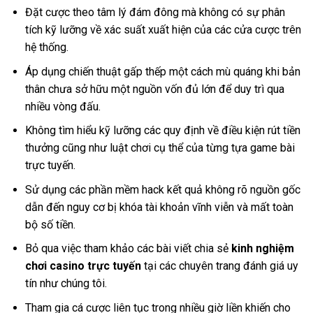
Đặt cược theo tâm lý đám đông mà không có sự phân
tích kỹ lưỡng về xác suất xuất hiện của các cửa cược trên
hệ thống.
Áp dụng chiến thuật gấp thếp một cách mù quáng khi bản
thân chưa sở hữu một nguồn vốn đủ lớn để duy trì qua
nhiều vòng đấu.
Không tìm hiểu kỹ lưỡng các quy định về điều kiện rút tiền
thưởng cũng như luật chơi cụ thể của từng tựa game bài
trực tuyến.
Sử dụng các phần mềm hack kết quả không rõ nguồn gốc
dẫn đến nguy cơ bị khóa tài khoản vĩnh viễn và mất toàn
bộ số tiền.
Bỏ qua việc tham khảo các bài viết chia sẻ
kinh nghiệm
chơi casino trực tuyến
tại các chuyên trang đánh giá uy
tín như chúng tôi.
Tham gia cá cược liên tục trong nhiều giờ liền khiến cho