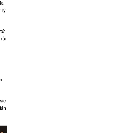
đa
 lý
 tử
rủi
n
các
iản