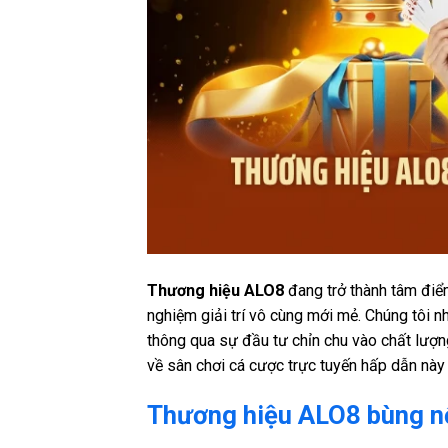
Thương hiệu ALO8
đang trở thành tâm điể
nghiệm giải trí vô cùng mới mẻ. Chúng tôi 
thông qua sự đầu tư chỉn chu vào chất lượn
về sân chơi cá cược trực tuyến hấp dẫn này 
Thương hiệu ALO8 bùng n