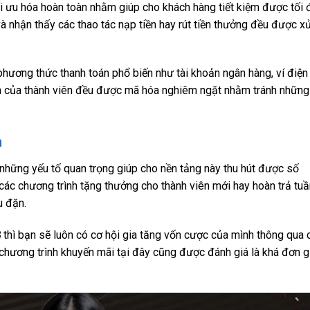
ối ưu hóa hoàn toàn nhằm giúp cho khách hàng tiết kiệm được tối 
và nhận thấy các thao tác nạp tiền hay rút tiền thưởng đều được xử
phương thức thanh toán phổ biến như tài khoản ngân hàng, ví điện
ịch của thành viên đều được mã hóa nghiêm ngặt nhằm tránh những 
n
 những yếu tố quan trọng giúp cho nền tảng này thu hút được số
các chương trình tặng thưởng cho thành viên mới hay hoàn trả tuầ
u đặn.
8
thì bạn sẽ luôn có cơ hội gia tăng vốn cược của mình thông qua 
 chương trình khuyến mãi tại đây cũng được đánh giá là khá đơn g