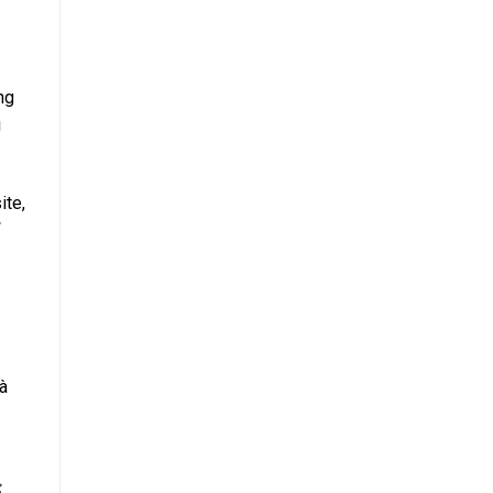
ng
i
ite,
à
ể