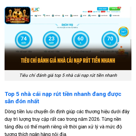
Tiêu chí đánh giá top 5 nhà cái nạp rút tiền nhanh
Top 5 nhà cái nạp rút tiền nhanh đang được
săn đón nhất
Dòng tiền lưu chuyển ổn định giúp các thương hiệu dưới đây
duy trì lượng truy cập rất cao trong năm 2026. Từng nền
tảng đều có thế mạnh riêng về thời gian xử lý và mức độ
tương thích ngân hàng nội địa.