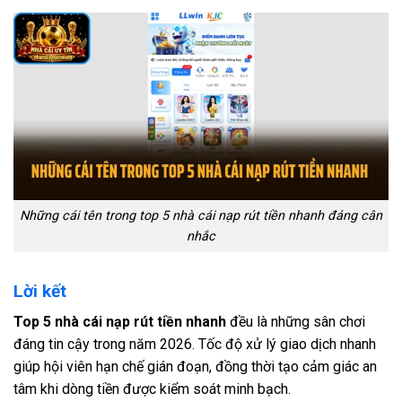
Những cái tên trong top 5 nhà cái nạp rút tiền nhanh đáng cân
nhắc
Lời kết
Top 5 nhà cái nạp rút tiền nhanh
đều là những sân chơi
đáng tin cậy trong năm 2026. Tốc độ xử lý giao dịch nhanh
giúp hội viên hạn chế gián đoạn, đồng thời tạo cảm giác an
tâm khi dòng tiền được kiểm soát minh bạch.