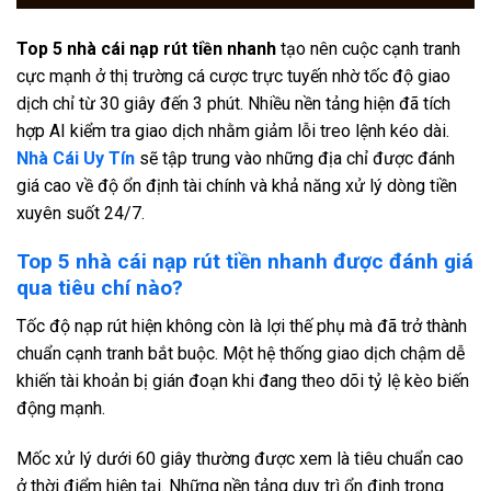
Top 5 nhà cái nạp rút tiền nhanh
tạo nên cuộc cạnh tranh
cực mạnh ở thị trường cá cược trực tuyến nhờ tốc độ giao
dịch chỉ từ 30 giây đến 3 phút. Nhiều nền tảng hiện đã tích
hợp AI kiểm tra giao dịch nhằm giảm lỗi treo lệnh kéo dài.
Nhà Cái Uy Tín
sẽ tập trung vào những địa chỉ được đánh
giá cao về độ ổn định tài chính và khả năng xử lý dòng tiền
xuyên suốt 24/7.
Top 5 nhà cái nạp rút tiền nhanh được đánh giá
qua tiêu chí nào?
Tốc độ nạp rút hiện không còn là lợi thế phụ mà đã trở thành
chuẩn cạnh tranh bắt buộc. Một hệ thống giao dịch chậm dễ
khiến tài khoản bị gián đoạn khi đang theo dõi tỷ lệ kèo biến
động mạnh.
Mốc xử lý dưới 60 giây thường được xem là tiêu chuẩn cao
ở thời điểm hiện tại. Những nền tảng duy trì ổn định trong