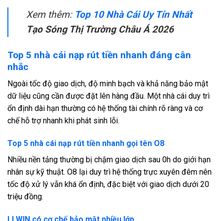
Xem thêm:
Top 10 Nhà Cái Uy Tín Nhất
Tạo Sóng Thị Trường Châu Á 2026
Top 5 nhà cái nạp rút tiền nhanh đáng cân
nhắc
Ngoài tốc độ giao dịch, độ minh bạch và khả năng bảo mật
dữ liệu cũng cần được đặt lên hàng đầu. Một nhà cái duy trì
ổn định dài hạn thường có hệ thống tài chính rõ ràng và cơ
chế hỗ trợ nhanh khi phát sinh lỗi.
Top 5 nhà cái nạp rút tiền nhanh gọi tên O8
Nhiều nền tảng thường bị chậm giao dịch sau 0h do giới hạn
nhân sự kỹ thuật. O8 lại duy trì hệ thống trực xuyên đêm nên
tốc độ xử lý vẫn khá ổn định, đặc biệt với giao dịch dưới 20
triệu đồng.
LLWIN có cơ chế bảo mật nhiều lớp