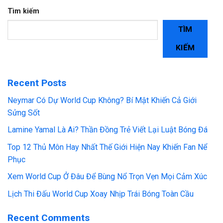
Tìm kiếm
TÌM
KIẾM
Recent Posts
Neymar Có Dự World Cup Không? Bí Mật Khiến Cả Giới
Sửng Sốt
Lamine Yamal Là Ai? Thần Đồng Trẻ Viết Lại Luật Bóng Đá
Top 12 Thủ Môn Hay Nhất Thế Giới Hiện Nay Khiến Fan Nể
Phục
Xem World Cup Ở Đâu Để Bùng Nổ Trọn Vẹn Mọi Cảm Xúc
Lịch Thi Đấu World Cup Xoay Nhịp Trái Bóng Toàn Cầu
Recent Comments